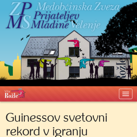
Preskoči
do
glavne
vsebine
Togg
navi
Guinessov svetovni
rekord v igranju