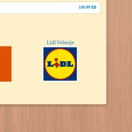
133.99 KB
Lidl Velenje
He