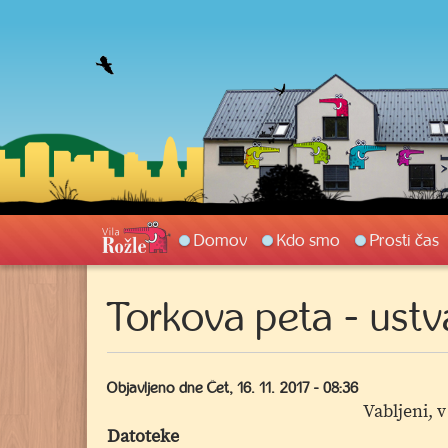
Preskoči
do
glavne
vsebine
Main
Domov
Kdo smo
Prosti čas
navigation
Torkova peta - ustva
Objavljeno dne
Čet, 16. 11. 2017 - 08:36
Vabljeni, v
Datoteke