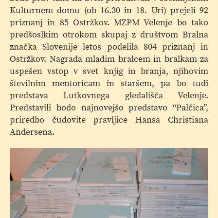
Kulturnem domu (ob 16.30 in 18. Uri) prejeli 92
priznanj in 85 Ostržkov. MZPM Velenje bo tako
predšoslkim otrokom skupaj z društvom Bralna
značka Slovenije letos podelila 804 priznanj in
Ostržkov. Nagrada mladim bralcem in bralkam za
uspešen vstop v svet knjig in branja, njihovim
številnim mentoricam in staršem, pa bo tudi
predstava Lutkovnega gledališča Velenje.
Predstavili bodo najnovejšo predstavo “Palčica”,
priredbo čudovite pravljice Hansa Christiana
Andersena.
Pr
Ve
p