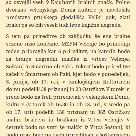
so osvojili vseh 9 Kajuhovih bralnih značk. Polno
dvorano velenjskega Doma kulture je navdušila
predstava ptujskega gledališča Veliki pok, zlati
bralci pa so bili veseli tudi lepe knjižne nagrade.
S tem pa prireditve ob zaključku še ene bralne
sezone niso končane. MZPM Velenje bo prihodnji
teden pripravila kar 6 prireditev, na katerih bodo
za branje nagradili malčke iz vrtcev Velenje,
Šoštanj in Šmartno ob Paki. Tokrat bodo prireditve
začeli v Šmartnem ob Paki, kjer bodo v ponedeljek,
3. junija, ob 17. uri, v tamkajšnjem Kulturnem
domu podelili 38 priznanj in 23 Ostržkov. V torek in
sredo bodo na treh prireditvah v velenjskem Domu
kulture (v torek ob 16.30 in ob 18. uri, v sredo pa
ob 17. uri) podelili 188 priznanj in 365 Ostržkov
malim bralcem in bralkam iz Vrtca Velenje. V
četrtek bodo na vrsti še malčki iz Vrtca Šoštanj, ki
bodo prav tako na dveh prireditvah v šoštanjskem