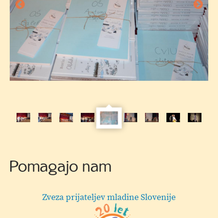
knjižna
nagrada
Pomagajo nam
Hermi d.o.o.