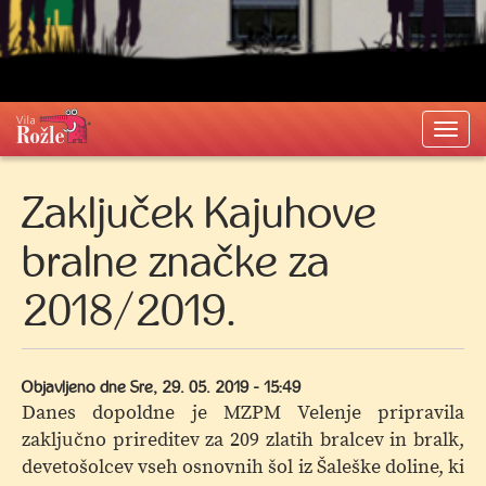
Togg
navi
Zaključek Kajuhove
bralne značke za
2018/2019.
Objavljeno dne
Sre, 29. 05. 2019 - 15:49
Danes dopoldne je MZPM Velenje pripravila
zaključno prireditev za 209 zlatih bralcev in bralk,
devetošolcev vseh osnovnih šol iz Šaleške doline, ki