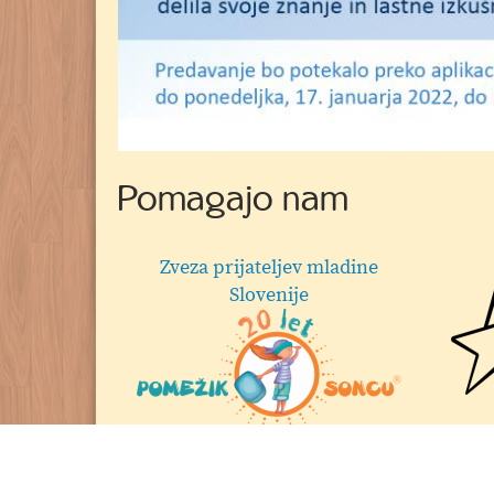
Vabilo
Pomagajo nam
Lidl Velenje
Her