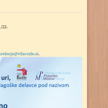
1/22.
elenje@vilarozle.si
.