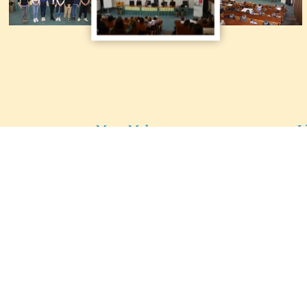
Lekarna Velenje
Esotech