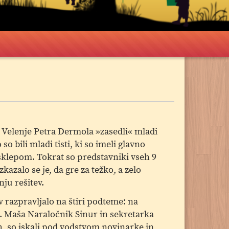
 Velenje Petra Dermola »zasedli« mladi
 so bili mladi tisti, ki so imeli glavno
 sklepom. Tokrat so predstavniki vseh 9
kazalo se je, da gre za težko, a zelo
ju rešitev.
razpravljalo na štiri podteme: na
ag. Maša Naraločnik Sinur in sekretarka
, so iskali pod vodstvom novinarke in