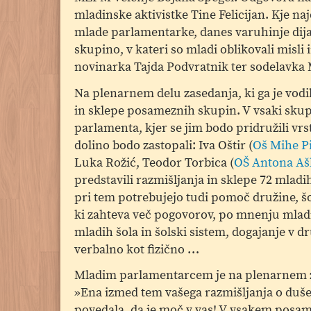
mladinske aktivistke Tine Felicijan. Kje n
mlade parlamentarke, danes varuhinje dijak
skupino, v kateri so mladi oblikovali misli
novinarka Tajda Podvratnik ter sodelavka 
Na plenarnem delu zasedanja, ki ga je vodi
in sklepe posameznih skupin. V vsaki skupin
parlamenta, kjer se jim bodo pridružili vrst
dolino bodo zastopali: Iva Oštir (
Oš Mihe Pi
Luka Rožić, Teodor Torbica (
OŠ Antona Aš
predstavili razmišljanja in sklepe 72 mladi
pri tem potrebujejo tudi pomoč družine, šol
ki zahteva več pogovorov, po mnenju mladih p
mladih šola in šolski sistem, dogajanje v d
verbalno kot fizično …
Mladim parlamentarcem je na plenarnem za
»Ena izmed tem vašega razmišljanja o dušev
povedala, da je moč v vas! V vsakem posame