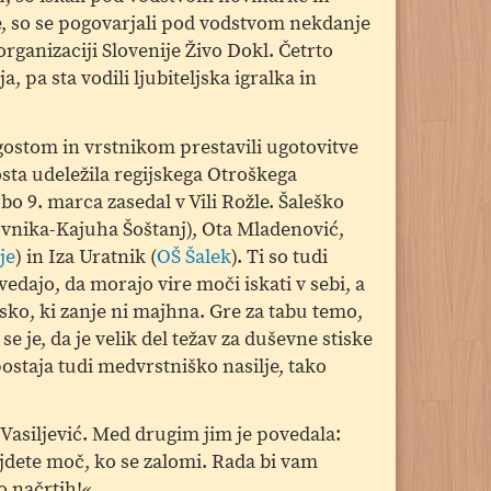
e, so se pogovarjali pod vodstvom nekdanje
rganizaciji Slovenije Živo Dokl. Četrto
 pa sta vodili ljubiteljska igralka in
gostom in vrstnikom prestavili ugotovitve
osta udeležila regijskega Otroškega
bo 9. marca zasedal v Vili Rožle. Šaleško
ovnika-Kajuha Šoštanj), Ota Mladenović,
je
) in Iza Uratnik (
OŠ Šalek
). Ti so tudi
edajo, da morajo vire moči iskati v sebi, a
isko, ki zanje ni majhna. Gre za tabu temo,
e je, da je velik del težav za duševne stiske
postaja tudi medvrstniško nasilje, tako
siljević. Med drugim jim je povedala:
ajdete moč, ko se zalomi. Rada bi vam
o načrtih!«