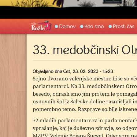
Main
Domov
Kdo smo
Prosti čas
navigation
33. medobčinski Ot
Objavljeno dne
Čet, 23. 02. 2023 - 15:23
Sejno dvorano velenjske mestne hiše so vč
parlamentarci. Na 33. medobčinskem Otr
besedo, odrasli smo jim pri tem le pomagal
osnovnih šol iz Šaleške doline razmišljali i
pomembno temo. Razprave so bile iskrene, m
72 mladih parlamentarcev in parlamentark 
vprašanje, kaj je duševno zdravje, so odgov
MZPM Velenje Bojana Špegel. Odgovora na v