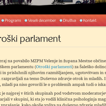
Programi
Veseli december
Društva
Kontakt
roški parlament
eraj na povabilo MZPM Velenje in župana Mestne občine
oškem parlamentu (
Otroški parlamenti
) za Šaleško dolino
i in prisluhnili njihovim razmišljanjem, ugotovitvam in
n razpravljali na temo Duševno zdravje otrok in mladih. Iz
ladi pa niso govorili le o problemih ampak tudi o iskan
je najprej v štirih skupinah pod vodstvom moderatorjev 
arjali v skupini, ki sta jo vodili klinična psihologinja m
prašanje, kako okolje vpliva na duševno zdravje mladih