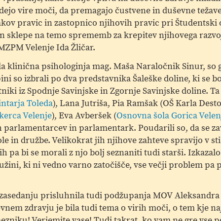
ajdejo vire moči, da premagajo čustvene in duševne težav
ov pravic in zastopnico njihovih pravic pri Študentski o
 in sklepe na temo sprememb za krepitev njihovega razvoja,
MZPM Velenje Ida Žličar.
la klinična psihologinja mag. Maša Naraločnik Sinur, so 
i so izbrali po dva predstavnika Šaleške doline, ki se b
niki iz Spodnje Savinjske in Zgornje Savinjske doline. Ta 
ntarja Toleda
), Lana Jutriša, Pia Ramšak (OŠ Karla Dest
kerca Velenje
), Eva Avberšek (
Osnovna šola Gorica Velen
h parlamentarcev in parlamentark. Poudarili so, da se zav
e in družbe. Velikokrat jih njihove zahteve spravijo v st
a bi se morali z njo bolj seznaniti tudi starši. Izkazalo s
ružini, ki ni vedno varno zatočišče, vse večji problem pa 
sedanju prisluhnila tudi podžupanja MOV Aleksandra Va
nem zdravju je bila tudi tema o virih moči, o tem kje n
zniku! Verjemite vase! Tudi takrat, ko vam ne gre vse p