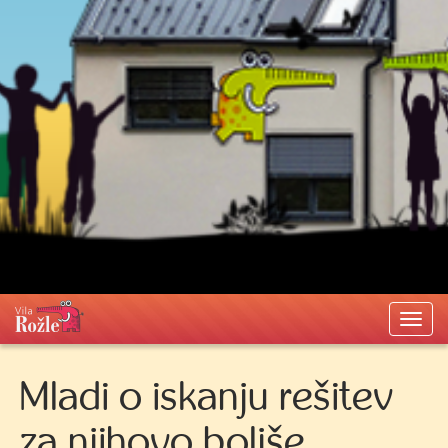
Togg
navi
Mladi o iskanju rešitev
za njihovo boljše