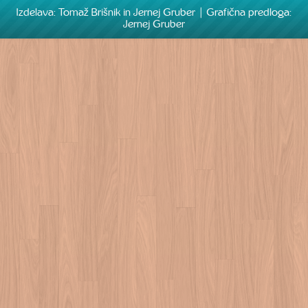
Izdelava: Tomaž Brišnik in Jernej Gruber | Grafična predloga:
Jernej Gruber