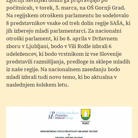
Zgornji Savinjski dolini ga pripravljajo po
počitnicah, v torek, 5. marca, na OŠ Gornji Grad.
Na regijskem otroškem parlamentu bo sodelovalo
8 predstavnikov vsake od treh dolin regije SAŠA, ki
jih izberejo mladi parlamentarci. Za nacionalni
otroški parlament, ki bo 8. aprila v Državnem
zboru v Ljubljani, bodo v Vili Rožle izbrali 6
udeležencev, ki bodo vrstnikom iz vse Slovenije
predstavili razmišljanja, predloge in sklepe mladih
iz naše regije. Na nacionalnem zasedanju bodo
mladi izbrali tudi novo temo, ki bo aktualna v
naslednjem šolskem letu.
Ut
33
M