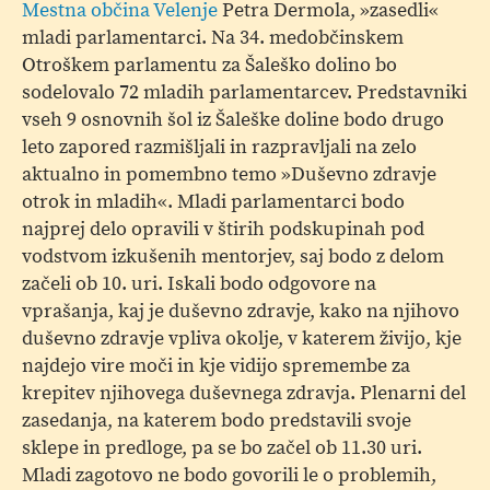
Mestna občina Velenje
Petra Dermola, »zasedli«
mladi parlamentarci. Na 34. medobčinskem
Otroškem parlamentu za Šaleško dolino bo
sodelovalo 72 mladih parlamentarcev. Predstavniki
vseh 9 osnovnih šol iz Šaleške doline bodo drugo
leto zapored razmišljali in razpravljali na zelo
aktualno in pomembno temo »Duševno zdravje
otrok in mladih«. Mladi parlamentarci bodo
najprej delo opravili v štirih podskupinah pod
vodstvom izkušenih mentorjev, saj bodo z delom
začeli ob 10. uri. Iskali bodo odgovore na
vprašanja, kaj je duševno zdravje, kako na njihovo
duševno zdravje vpliva okolje, v katerem živijo, kje
najdejo vire moči in kje vidijo spremembe za
krepitev njihovega duševnega zdravja. Plenarni del
zasedanja, na katerem bodo predstavili svoje
sklepe in predloge, pa se bo začel ob 11.30 uri.
Mladi zagotovo ne bodo govorili le o problemih,