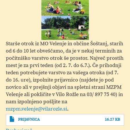
Starše otrok iz MO Velenje in občine Šoštanj, starih
od 6 do 10 let obveščamo, da je v nekaj terminih za
počitniško varstvo otrok še prostor. Največ prostih
mest je za prvi teden (od 2. 7. do 6.7.). Če prihodnji
teden potrebujete varstvo za vašega otroka (od 7.
do 16. ure), izpolnite prijavnico (najdete jo pod
novico ali v prejšnji objavi na spletni strani MZPM
Velenje ali pokličite v Vilo Rožle na 03/ 897 75 40) in
nam izpolnjeno pošljite na
mzpm.velenje@vilarozle.si
.
PRIJAVNICA
16.27 KB