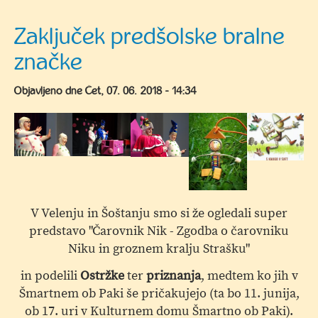
Torkova
peta
Zaključek predšolske bralne
-
značke
ustvarjalnica
za
Objavljeno dne
Čet, 07. 06. 2018 - 14:34
otroke
in
starše
V Velenju in Šoštanju smo si že ogledali super
predstavo "Čarovnik Nik - Zgodba o čarovniku
Niku in groznem kralju Strašku"
in podelili
Ostržke
ter
priznanja
, medtem ko jih v
Šmartnem ob Paki še pričakujejo (ta bo 11. junija,
ob 17. uri v Kulturnem domu Šmartno ob Paki).