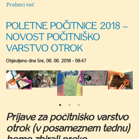
Preberi več
o
Zaključek
predšolske
POLETNE POČITNICE 2018 –
bralne
NOVOST POČITNIŠKO
značke
VARSTVO OTROK
Objavljeno dne
Sre, 06. 06. 2018 - 08:47
Prijave za počitniško varstvo
otrok (v posameznem tednu)