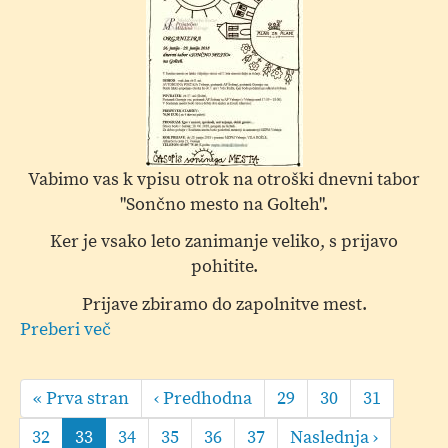
Vabimo vas k vpisu otrok na otroški dnevni tabor
"Sončno mesto na Golteh".
Ker je vsako leto zanimanje veliko, s prijavo
pohitite.
Prijave zbiramo do zapolnitve mest.
Preberi več
o
Sončno
Pagination
mesto
First
« Prva stran
Predhodna
‹ Predhodna
Page
29
Page
30
Page
31
na
page
stran
Golteh
Page
32
Current
33
Page
34
Page
35
Page
36
Page
37
Naslednja
Naslednja ›