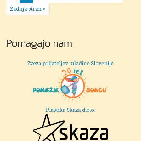
-
page
stran
Last
Zadnja stran »
dnevni
page
otroški
tabor
Pomagajo nam
Hermi d.o.o.
Lekarna Velenje