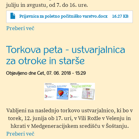
juliju in avgustu, od 7. do 16. ure.
Prijavnica za poletno počitniško varstvo.docx
16.27 KB
Preberi več
o
Poletno
počitniško
Torkova peta - ustvarjalnica
varstvo
za otroke in starše
-
PRIJAVNICA
Objavljeno dne
Čet, 07. 06. 2018 - 15:29
Vabljeni na naslednjo torkovo ustvarjalnico, ki bo v
torek, 12. junija ob 17. uri, v Vili Rožle v Velenju in
hkrati v Medgeneracijskem središču v Šoštanju.
Preberi več
o