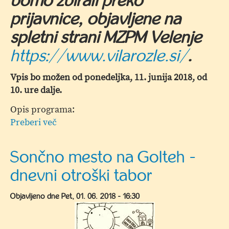
bomo zbirali preko
prijavnice, objavljene na
spletni strani MZPM Velenje
https://www.vilarozle.si/
.
Vpis bo možen od ponedeljka, 11. junija 2018, od
10. ure dalje.
Opis programa:
Preberi več
o
POLETNE
POČITNICE
Sončno mesto na Golteh -
2018
dnevni otroški tabor
–
NOVOST
Objavljeno dne
Pet, 01. 06. 2018 - 16:30
POČITNIŠKO
VARSTVO
OTROK