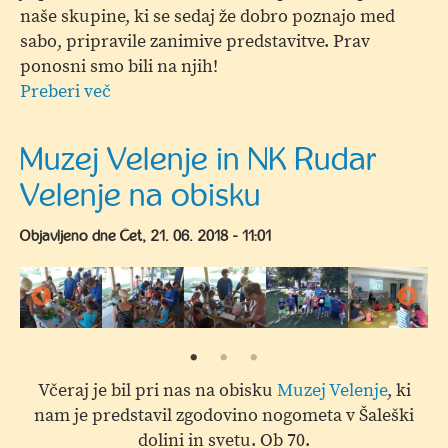
naše skupine, ki se sedaj že dobro poznajo med
sabo, pripravile zanimive predstavitve. Prav
ponosni smo bili na njih!
Preberi več
o
Novičke
iz
Muzej Velenje in NK Rudar
Poreča
Velenje na obisku
Objavljeno dne
Čet, 21. 06. 2018 - 11:01
Včeraj je bil pri nas na obisku
Muzej Velenje
, ki
nam je predstavil zgodovino nogometa v Šaleški
dolini in svetu. Ob 70.