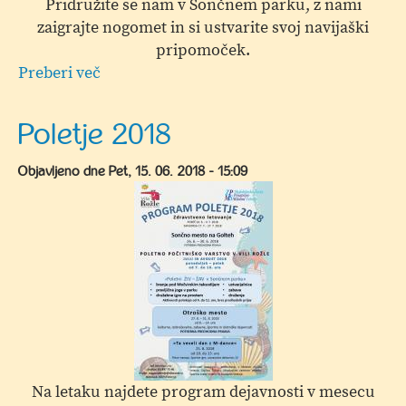
Pridružite se nam v Sončnem parku, z nami
zaigrajte nogomet in si ustvarite svoj navijaški
pripomoček.
Preberi več
o
Muzej
Velenje
Poletje 2018
in
NK
Objavljeno dne
Pet, 15. 06. 2018 - 15:09
Rudar
Velenje
na
obisku
Na letaku najdete program dejavnosti v mesecu