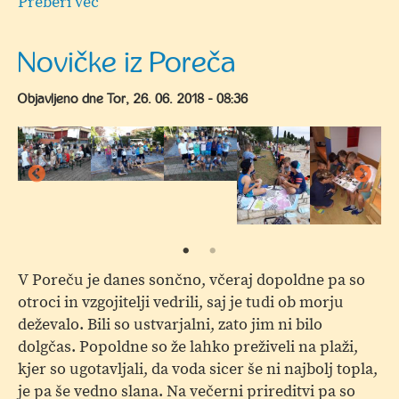
Preberi več
o
Prosti
termini
Novičke iz Poreča
za
počitniško
Objavljeno dne
Tor, 26. 06. 2018 - 08:36
varstvo
V Poreču je danes sončno, včeraj dopoldne pa so
otroci in vzgojitelji vedrili, saj je tudi ob morju
deževalo. Bili so ustvarjalni, zato jim ni bilo
dolgčas. Popoldne so že lahko preživeli na plaži,
kjer so ugotavljali, da voda sicer še ni najbolj topla,
je pa še vedno slana. Na večerni prireditvi pa so