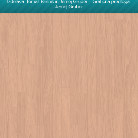
Izdelava: Tomaž Brišnik in Jernej Gruber | Grafična predloga:
Jernej Gruber