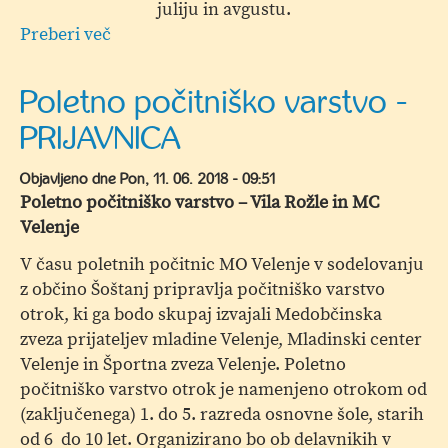
juliju in avgustu.
Preberi več
o
Poletje
2018
Poletno počitniško varstvo -
PRIJAVNICA
Objavljeno dne
Pon, 11. 06. 2018 - 09:51
Poletno počitniško varstvo – Vila Rožle in MC
Velenje
V času poletnih počitnic MO Velenje v sodelovanju
z občino Šoštanj pripravlja počitniško varstvo
otrok, ki ga bodo skupaj izvajali Medobčinska
zveza prijateljev mladine Velenje, Mladinski center
Velenje in Športna zveza Velenje. Poletno
počitniško varstvo otrok je namenjeno otrokom od
(zaključenega) 1. do 5. razreda osnovne šole, starih
od 6 do 10 let. Organizirano bo ob delavnikih v