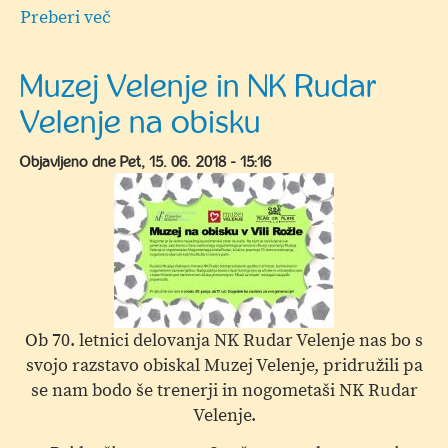
Preberi več
o
Muzej
Velenje
Muzej Velenje in NK Rudar
in
Velenje na obisku
NK
Rudar
Objavljeno dne
Pet, 15. 06. 2018 - 15:16
Velenje
na
obisku
Ob 70. letnici delovanja NK Rudar Velenje nas bo s
svojo razstavo obiskal Muzej Velenje, pridružili pa
se nam bodo še trenerji in nogometaši NK Rudar
Velenje.