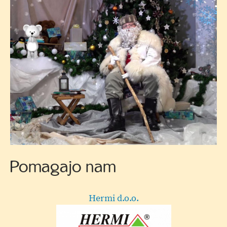
Dedek
Pomagajo nam
Mraz
Hermi d.o.o.