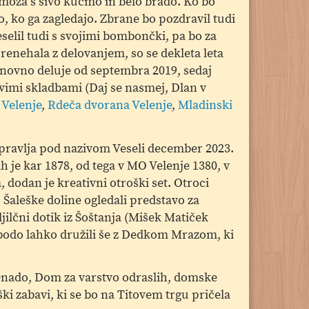
 moža s sivo kučmo in belo brado. Ko bo
jo, ko ga zagledajo. Zbrane bo pozdravil tudi
selil tudi s svojimi bombončki, pa bo za
enehala z delovanjem, so se dekleta leta
novno deluje od septembra 2019, sedaj
vimi skladbami (Daj se nasmej, Dlan v
 Velenje
,
Rdeča dvorana Velenje
,
Mladinski
ipravlja pod nazivom Veseli december 2023.
ih je kar 1878, od tega v MO Velenje 1380, v
, dodan je kreativni otroški set. Otroci
Šaleške doline ogledali predstavo za
jilčni dotik iz Šoštanja (Mišek Matiček
 bodo lahko družili še z Dedkom Mrazom, ki
menado, Dom za varstvo odraslih, domske
ki zabavi, ki se bo na Titovem trgu pričela