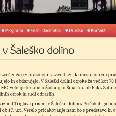
Programi
Veseli december
Društva
Kontakt
v Šaleško dolino
e zvečer žari v praznični razsvetljavi, ki mesto naredi pr
jejo in obdarujejo. V Šaleški dolini otroke že več kot 70
MO Velenje ter občin Šoštanj in Šmartno ob Paki. Zato b
ilnih otrok in tudi odraslih.
izpod Triglava prispel v Šaleško dolino. Pričakali ga bo
ob 17. uri. Veselo pričakovanje nam bo s predstavo in