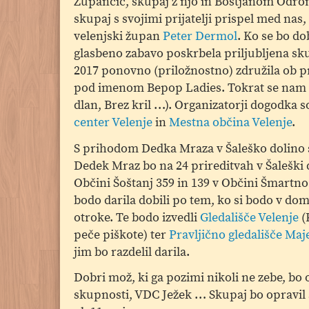
Zupančič, skupaj z njo in Boštjanom Odrom
skupaj s svojimi prijatelji prispel med nas,
velenjski župan
Peter Dermol
. Ko se bo do
glasbeno zabavo poskrbela priljubljena sk
2017 ponovno (priložnostno) združila ob p
pod imenom Bepop Ladies. Tokrat se nam bo
dlan, Brez kril …). Organizatorji dogodka 
center Velenje
in
Mestna občina Velenje
.
S prihodom Dedka Mraza v Šaleško dolino se
Dedek Mraz bo na 24 prireditvah v Šaleški do
Občini Šoštanj 359 in 139 v Občini Šmartno o
bodo darila dobili po tem, ko si bodo v do
otroke. Te bodo izvedli
Gledališče Velenje
(
peče piškote) ter
Pravljično gledališče Ma
jim bo razdelil darila.
Dobri mož, ki ga pozimi nikoli ne zebe, bo
skupnosti, VDC Ježek … Skupaj bo opravil sk