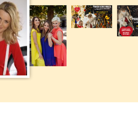
Plastika Skaza d.o.o.
Mega M d.o.o.