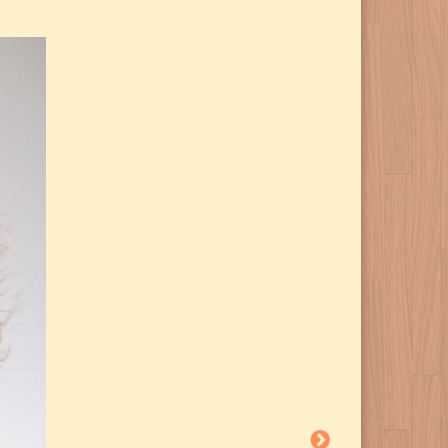
Bepop
ladies