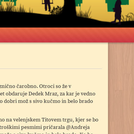
aznično čarobno. Otroci so že v
 let obdaruje Dedek Mraz, za kar je vedno
o dobri mož s sivo kučmo in belo brado
mo na velenjskem Titovem trgu, kjer se bo
 otroškimi pesmimi pričarala @Andreja