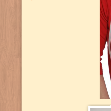
Andreja
Zupančič