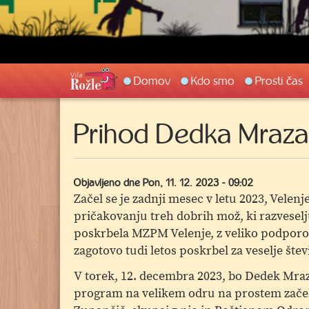
Main
Domov
Kdo smo
Prosti čas
navigation
Prihod Dedka Mraza 
Objavljeno dne
Pon, 11. 12. 2023 - 09:02
Začel se je zadnji mesec v letu 2023, Velenj
pričakovanju treh dobrih mož, ki razveselju
poskrbela MZPM Velenje, z veliko podporo 
zagotovo tudi letos poskrbel za veselje štev
V torek, 12. decembra 2023, bo Dedek Mraz 
program na velikem odru na prostem začel 