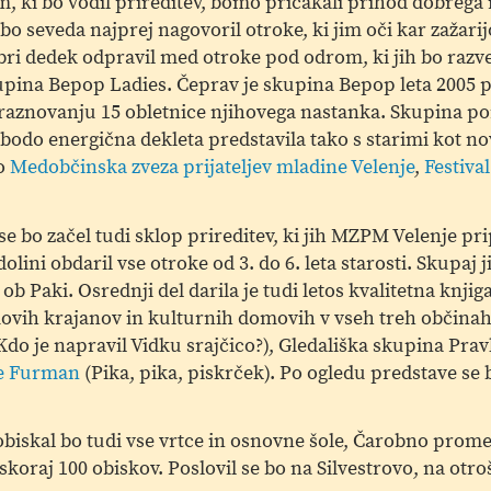
, ki bo vodil prireditev, bomo pričakali prihod dobrega
 bo seveda najprej nagovoril otroke, ki jim oči kar zažari
bri dedek odpravil med otroke pod odrom, ki jih bo razve
upina Bepop Ladies. Čeprav je skupina Bepop leta 2005 pr
raznovanju 15 obletnice njihovega nastanka. Skupina po
do energična dekleta predstavila tako s starimi kot no
so
Medobčinska zveza prijateljev mladine Velenje
,
Festival
 bo začel tudi sklop prireditev, ki jih MZPM Velenje pr
lini obdaril vse otroke od 3. do 6. leta starosti. Skupaj j
b Paki. Osrednji del darila je tudi letos kvalitetna knjiga
movih krajanov in kulturnih domovih v vseh treh občinah 
Kdo je napravil Vidku srajčico?), Gledališka skupina Pravl
je Furman
(Pika, pika, piskrček). Po ogledu predstave se
 obiskal bo tudi vse vrtce in osnovne šole, Čarobno pro
oraj 100 obiskov. Poslovil se bo na Silvestrovo, na otroš