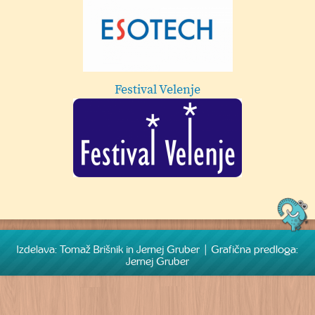
Festival Velenje
Izdelava: Tomaž Brišnik in Jernej Gruber | Grafična predloga:
Jernej Gruber