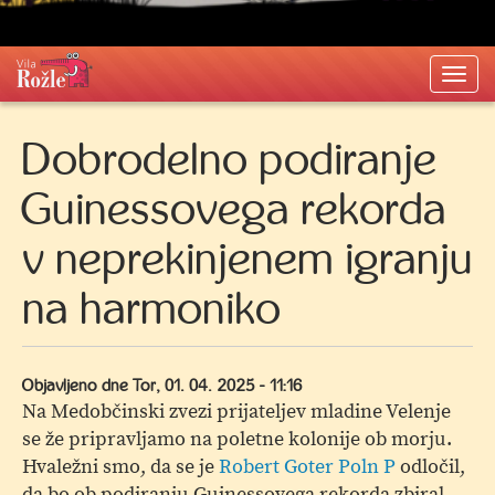
Togg
navi
Dobrodelno podiranje
Guinessovega rekorda
v neprekinjenem igranju
na harmoniko
Objavljeno dne
Tor, 01. 04. 2025 - 11:16
Na Medobčinski zvezi prijateljev mladine Velenje
se že pripravljamo na poletne kolonije ob morju.
Hvaležni smo, da se je
Robert Goter Poln P
odločil,
da bo ob podiranju Guinessovega rekorda zbiral