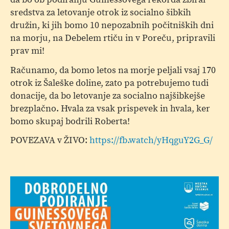
sredstva za letovanje otrok iz socialno šibkih
družin, ki jih bomo 10 nepozabnih počitniških dni
na morju, na Debelem rtiču in v Poreču, pripravili
prav mi!
Računamo, da bomo letos na morje peljali vsaj 170
otrok iz Šaleške doline, zato pa potrebujemo tudi
donacije, da bo letovanje za socialno najšibkejše
brezplačno. Hvala za vsak prispevek in hvala, ker
bomo skupaj bodrili Roberta!
POVEZAVA v ŽIVO:
https://fb.watch/yHqguY2G_G/
Do