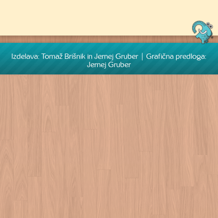
Previous
Next
Izdelava: Tomaž Brišnik in Jernej Gruber | Grafična predloga:
Jernej Gruber