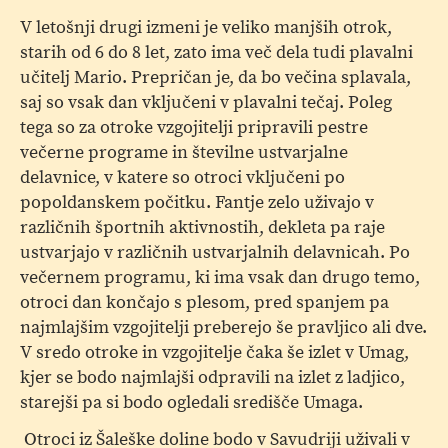
V letošnji drugi izmeni je veliko manjših otrok,
starih od 6 do 8 let, zato ima več dela tudi plavalni
učitelj Mario. Prepričan je, da bo večina splavala,
saj so vsak dan vključeni v plavalni tečaj. Poleg
tega so za otroke vzgojitelji pripravili pestre
večerne programe in številne ustvarjalne
delavnice, v katere so otroci vključeni po
popoldanskem počitku. Fantje zelo uživajo v
različnih športnih aktivnostih, dekleta pa raje
ustvarjajo v različnih ustvarjalnih delavnicah. Po
večernem programu, ki ima vsak dan drugo temo,
otroci dan končajo s plesom, pred spanjem pa
najmlajšim vzgojitelji preberejo še pravljico ali dve.
V sredo otroke in vzgojitelje čaka še izlet v Umag,
kjer se bodo najmlajši odpravili na izlet z ladjico,
starejši pa si bodo ogledali središče Umaga.
Otroci iz Šaleške doline bodo v Savudriji uživali v