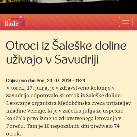
Togg
navi
Otroci iz Šaleške doline
uživajo v Savudriji
Objavljeno dne
Pon, 23. 07. 2018 - 11:24
V torek, 17. julija, je v zdravstveno kolonijo v
Savudrijo odpotovalo 82 otrok iz Šaleške doline.
Letovanje organizira Medobčinska zveza prijateljev
mladine Velenje, ki je v začetku julija že uspešno
končala prvo izmeno zdravstvenega letovanja v
Poreču. Tam je 10 nepozabnih dni preživelo 74
otrok.