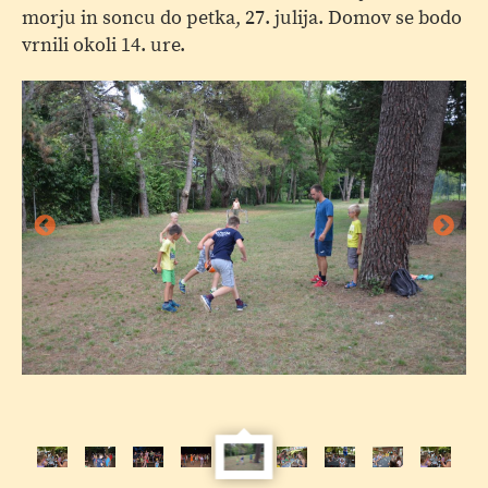
morju in soncu do petka, 27. julija. Domov se bodo
vrnili okoli 14. ure.
Sl
2
Slika
1