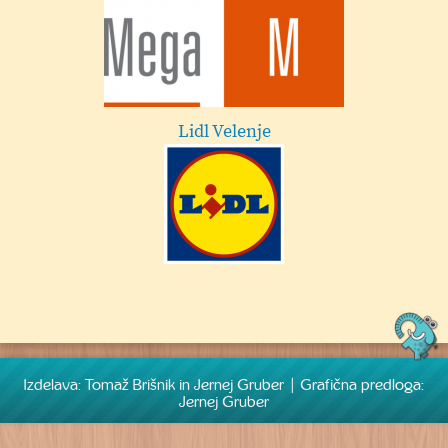
Esotech
Festival Velenje
Izdelava: Tomaž Brišnik in Jernej Gruber | Grafična predloga:
Jernej Gruber