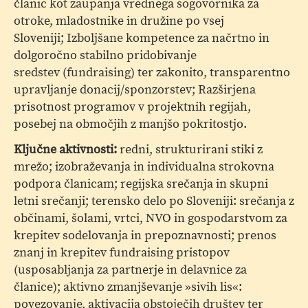
članic kot zaupanja vrednega sogovornika za
otroke, mladostnike in družine po vsej
Sloveniji; Izboljšane kompetence za načrtno in
dolgoročno stabilno pridobivanje
sredstev (fundraising) ter zakonito, transparentno
upravljanje donacij/sponzorstev; Razširjena
prisotnost programov v projektnih regijah,
posebej na območjih z manjšo pokritostjo.
Ključne aktivnosti:
redni, strukturirani stiki z
mrežo; izobraževanja in individualna strokovna
podpora članicam; regijska srečanja in skupni
letni srečanji; terensko delo po Sloveniji: srečanja z
občinami, šolami, vrtci, NVO in gospodarstvom za
krepitev sodelovanja in prepoznavnosti; prenos
znanj in krepitev fundraising pristopov
(usposabljanja za partnerje in delavnice za
članice); aktivno zmanjševanje »sivih lis«:
povezovanje, aktivacija obstoječih društev ter