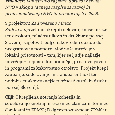
Financer:
Ministrstvo za javno upravo iz sklada
NVO v sklopu Javnega razpisa za razvoj in
profesionalizacijo NVO in prostovoljstva 2025.
S projektom
Za Povezano Mrežo
Sodelovanja
želimo okrepiti delovanje naše mreže
ter otrokom, mladostnikom in družinam po vsej
Sloveniji zagotoviti bolj enakovreden dostop do
programov in podpore. Moč naše mreže je v
lokalni prisotnosti – tam, kjer se ljudje najlažje
povežejo z neposredno pomočjo, prostovoljstvom
in programi za kakovostno otroštvo. Projekt krepi
zaupanje, sodelovanje in transparentnost ter
podpira enakopravnejše možnosti otrok in družin
po vsej Sloveniji.
Cilji:
Okrepljena notranja kohezija in
sodelovanje znotraj mreže (med članicami ter med
članicami in ZPMS); Dvig prepoznavnosti ZPMS in