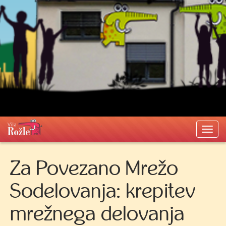
Togg
navi
Za Povezano Mrežo
Sodelovanja: krepitev
mrežnega delovanja