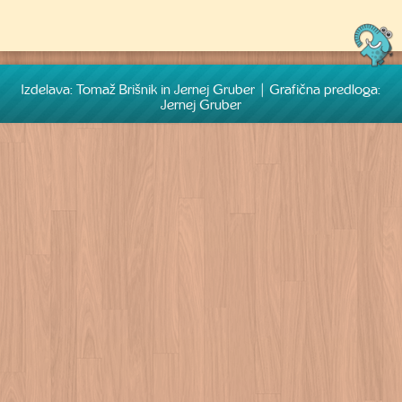
Izdelava: Tomaž Brišnik in Jernej Gruber | Grafična predloga:
Jernej Gruber