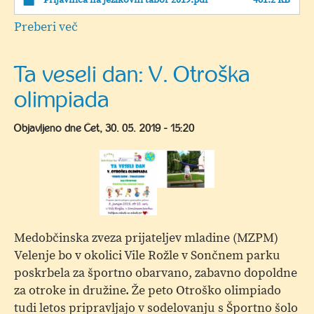
Prijavnica na jezikovni tabor 2019.pdf
461.2 KB
Preberi več
o
Jezikovni
tabor
Ta veseli dan: V. Otroška
"How
olimpiada
do
you
Objavljeno dne
Čet, 30. 05. 2019 - 15:20
do?
Kako
si
kaj?"
Medobčinska zveza prijateljev mladine (MZPM)
Velenje bo v okolici Vile Rožle v Sončnem parku
poskrbela za športno obarvano, zabavno dopoldne
za otroke in družine. Že peto Otroško olimpiado
tudi letos pripravljajo v sodelovanju s Športno šolo