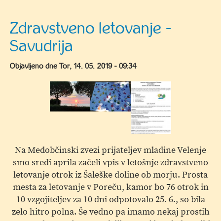
Državna
prireditev
Zdravstveno letovanje -
natečaja
Savudrija
Evropa
v
Objavljeno dne
Tor, 14. 05. 2019 - 09:34
šoli
2018/2019
Na Medobčinski zvezi prijateljev mladine Velenje
smo sredi aprila začeli vpis v letošnje zdravstveno
letovanje otrok iz Šaleške doline ob morju. Prosta
mesta za letovanje v Poreču, kamor bo 76 otrok in
10 vzgojiteljev za 10 dni odpotovalo 25. 6., so bila
zelo hitro polna. Še vedno pa imamo nekaj prostih