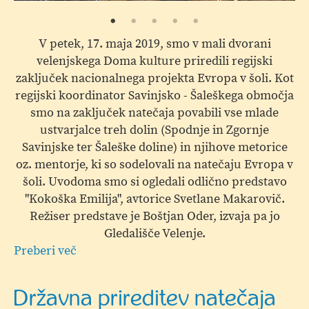
V petek, 17. maja 2019, smo v mali dvorani
velenjskega Doma kulture priredili regijski
zaključek nacionalnega projekta Evropa v šoli. Kot
regijski koordinator Savinjsko - Šaleškega območja
smo na zaključek natečaja povabili vse mlade
ustvarjalce treh dolin (Spodnje in Zgornje
Savinjske ter Šaleške doline) in njihove metorice
oz. mentorje, ki so sodelovali na natečaju Evropa v
šoli. Uvodoma smo si ogledali odlično predstavo
"Kokoška Emilija", avtorice Svetlane Makarovič.
Režiser predstave je Boštjan Oder, izvaja pa jo
Gledališče Velenje.
Preberi več
o
Regijski
zaključek
Državna prireditev natečaja
projekta