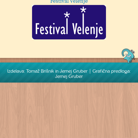
Izdelava: Tomaž Brišnik in Jernej Gruber | Grafična predloga:
Jernej Gruber