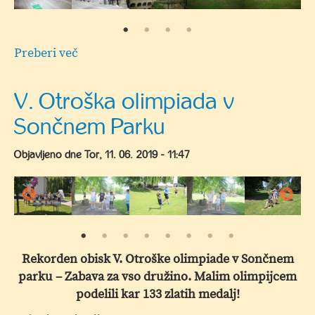
Preberi več
o
Nagradni
izlet
V. Otroška olimpiada v
za
Sončnem Parku
osnovnošolce
Šaleške
Objavljeno dne
Tor, 11. 06. 2019 - 11:47
doline
dveh
okoljskih
projektov
Rekorden obisk V. Otroške olimpiade v Sončnem
parku – Zabava za vso družino. Malim olimpijcem
podelili kar 133 zlatih medalj!