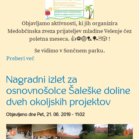
Objavljamo aktivnosti, ki jih organizira
Medobčinska zveza prijateljev mladine Velenje čez
poletna meseca. 👍⚽🏐🏸🏓🃏🎲 !
Se vidimo v Sončnem parku.
Preberi več
o
Poletne
aktivnosti
Nagradni izlet za
v
osnovnošolce Šaleške doline
Vili
Rožle
dveh okoljskih projektov
Objavljeno dne
Pet, 21. 06. 2019 - 11:02