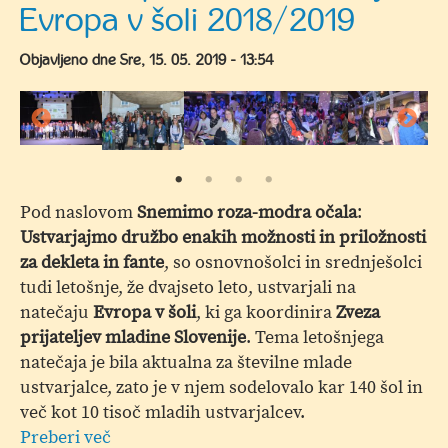
Evropa v šoli 2018/2019
Evropa
v
Objavljeno dne
Sre, 15. 05. 2019 - 13:54
Šoli
v
Velenju
Pod naslovom
Snemimo roza-modra očala
:
Ustvarjajmo družbo enakih možnosti in priložnosti
za dekleta in fante
, so osnovnošolci in srednješolci
tudi letošnje, že dvajseto leto, ustvarjali na
natečaju
Evropa v šoli
, ki ga koordinira
Zveza
prijateljev mladine Slovenije
.
Tema letošnjega
natečaja je bila aktualna za številne mlade
ustvarjalce, zato je v njem sodelovalo kar 140 šol in
več kot 10 tisoč mladih ustvarjalcev.
Preberi več
o