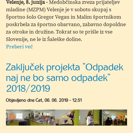
Velenje, 8. junija -
Medobčinska zveza prijateljev
mladine (MZPM) Velenje je v soboto skupaj s
Športno šolo Gregor Vegan in Malim športnikom
poskrbela za športno obarvano, zabavno dopoldne
za otroke in družine. Tokrat so te prišle iz vse
Slovenije, ne le iz Šaleške doline.
Preberi več
o
V.
Otroška
Zaključek projekta "Odpadek
olimpiada
naj ne bo samo odpadek"
v
Sončnem
2018/2019
Parku
Objavljeno dne
Čet, 06. 06. 2019 - 12:51