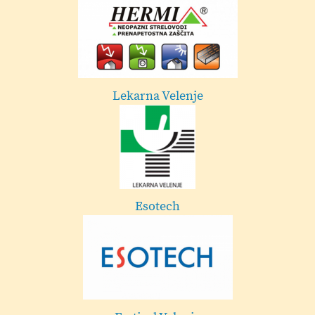
Dekorativa Cehner - Velenje
Mestna občina Velenje
Frizerski studio in brivnica Marko Hrib