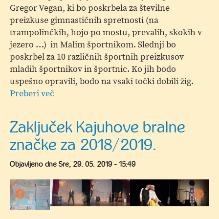
Gregor Vegan, ki bo poskrbela za številne
preizkuse gimnastičnih spretnosti (na
trampolinčkih, hojo po mostu, prevalih, skokih v
jezero …) in Malim športnikom. Slednji bo
poskrbel za 10 različnih športnih preizkusov
mladih športnikov in športnic. Ko jih bodo
uspešno opravili, bodo na vsaki točki dobili žig.
Preberi več
o
Ta
veseli
Zaključek Kajuhove bralne
dan:
značke za 2018/2019.
V.
Otroška
Objavljeno dne
Sre, 29. 05. 2019 - 15:49
olimpiada