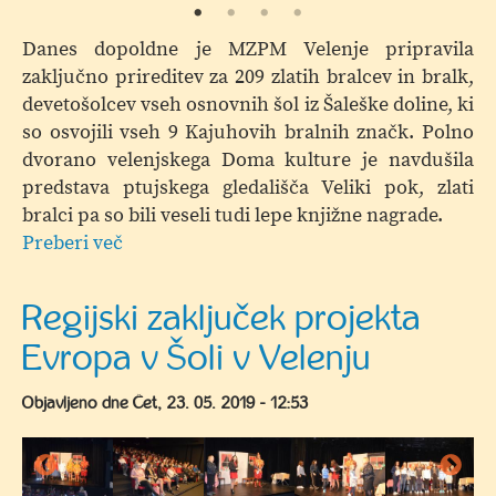
Danes dopoldne je MZPM Velenje pripravila
zaključno prireditev za 209 zlatih bralcev in bralk,
devetošolcev vseh osnovnih šol iz Šaleške doline, ki
so osvojili vseh 9 Kajuhovih bralnih značk. Polno
dvorano velenjskega Doma kulture je navdušila
predstava ptujskega gledališča Veliki pok, zlati
bralci pa so bili veseli tudi lepe knjižne nagrade.
Preberi več
o
Zaključek
Kajuhove
Regijski zaključek projekta
bralne
Evropa v Šoli v Velenju
značke
za
Objavljeno dne
Čet, 23. 05. 2019 - 12:53
2018/2019.