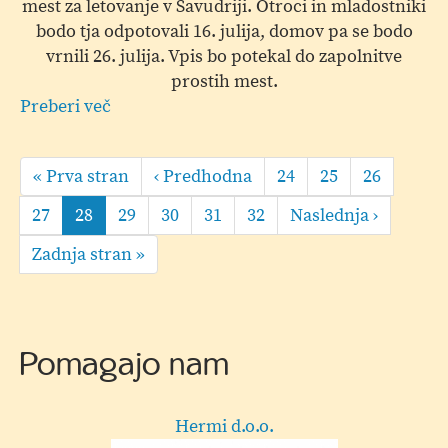
mest za letovanje v Savudriji. Otroci in mladostniki
bodo tja odpotovali 16. julija, domov pa se bodo
vrnili 26. julija. Vpis bo potekal do zapolnitve
prostih mest.
Preberi več
o
Zdravstveno
Pagination
letovanje
First
« Prva stran
Predhodna
‹ Predhodna
Page
24
Page
25
Page
26
-
page
stran
Savudrija
Page
27
Current
28
Page
29
Page
30
Page
31
Page
32
Naslednja
Naslednja ›
page
stran
Last
Zadnja stran »
page
Pomagajo nam
GA+ kuhinje