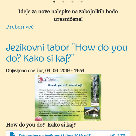
Ideje za nove nalepke na zabojnikih bodo
uresničene!
Preberi več
o
Zaključek
projekta
Jezikovni tabor "How do you
"Odpadek
do? Kako si kaj?"
naj
ne
Objavljeno dne
Tor, 04. 06. 2019 - 14:54
bo
samo
odpadek"
2018/2019
How do you do? Kako si kaj?